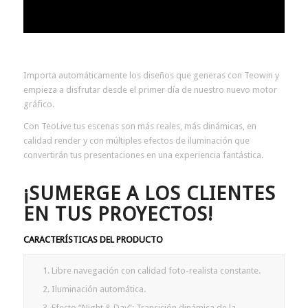
Importa automáticamente los diseños que generas con Teowin y
empieza a disfrutar desde el primer día de nuestro nuevo motor
gráfico.
Con TeoLive tus escenas son más reales, más dinámicas, en
calidad render y con múltiples efectos de iluminación que
convertirán tus presentaciones en una experiencia fantástica.
¡SUMERGE A LOS CLIENTES
EN TUS PROYECTOS!
CARACTERÍSTICAS DEL PRODUCTO
Libre navegación con calidad foto-realista constante.
Iluminación automática.
Efecto “Night & Day”: Transición dinámica de la