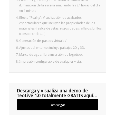
iluminación de la escena simulando las 24 horas del día
en 1 minuto.
Efecto “Reality”: Visualización de acabados
espectaculares que incluyen las propiedades de los
materiales (realce de vetas, rugosidades,reflejos, brillos,
transparencias…).
Generación de ‘paseos virtuales’.
Ajustes del entorno: incluye paisajes 2D y 3D.
Marca de agua: libre inserción de logotipo.
Impresión configurable de cualquier vista.
Descarga y visualiza una demo de
TeoLive 1.0 totalmente GRATIS aquí…
Descargar