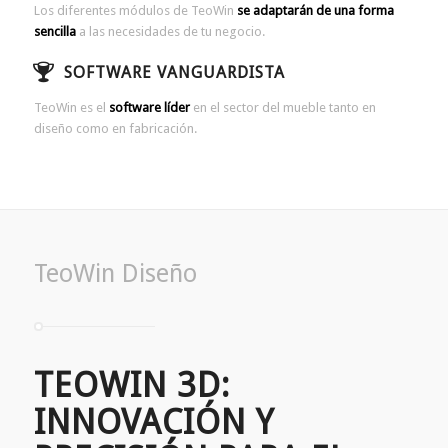
Los diferentes módulos de TeoWin
se adaptarán de una forma
sencilla
a las necesidades de tu negocio.
SOFTWARE VANGUARDISTA
TeoWin es el
software líder
en el sector del mueble tanto en
diseño como en fabricación.
TeoWin
Diseño
TEOWIN 3D:
INNOVACIÓN Y