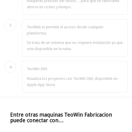
maquinas precisas del sector… para que un fabricante
ahorre en costes y tiempo.
3
TeoWeb te permite el acceso desde cualquier
plataforma.
Se trata de un sistema que no requiere instalación ya que
esta disponible en la nube.
4
TeoWin 360:
Visualiza los proyectos con TeoWin 360, disponible en
Apple App Store.
Entre otras maquinas TeoWin Fabricacion
puede conectar con…