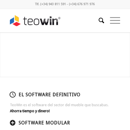
Tlf. (+34) 943 811 591 - (+34) 676 971 976
Posterior
¡VER COMO FUNCIONA TEOLIVE VR!
1
2
3
4
5
6
EL SOFTWARE DEFINITIVO
TeoWin es el software del sector del mueble que buscabas.
Ahorra tiempo y dinero!
SOFTWARE MODULAR