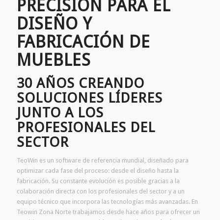
PRECISIÓN PARA EL
DISEÑO Y
FABRICACIÓN DE
MUEBLES
30 AÑOS CREANDO
SOLUCIONES LÍDERES
JUNTO A LOS
PROFESIONALES DEL
SECTOR
TeoWin es un software de referencia mundial, diseñado para
optimizar cada fase del proceso: desde el diseño hasta la
fabricación. Su constante evolución es posible gracias a la
colaboración directa con los profesionales del sector y a un
equipo técnico que incorpora las tecnologías más avanzadas. En
Teowin Zona Norte trabajamos desde hace años para ofrecer un