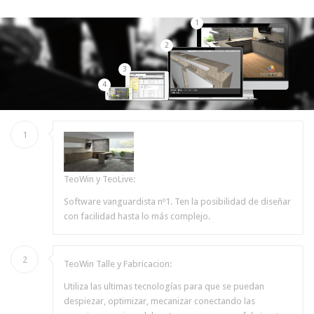
1
2
3
4
1
TeoWin y TeoLive:
Software vanguardista nº1. Ten la posibilidad de diseñar
con facilidad hasta lo más complejo.
2
TeoWin Talle y Fabricacion:
Utiliza las ultimas tecnologías para que se puedan
despiezar, optimizar, mecanizar conectando las