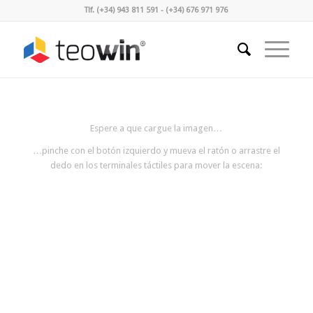
Tlf. (+34) 943 811 591 - (+34) 676 971 976
Espere a que cargue la imagen…
…pinche con el botón izquierdo y mueva el ratón o arrastre el
dedo en los terminales táctiles para mover la escena: